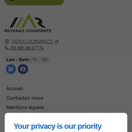
74700
DOMANCY
06 88 28 67 74
Lun - Sam :
7h - 19h
Accueil
Contactez-nous
Mentions légales
Plan du site
Your privacy is our priority