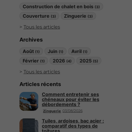
Construction de chalet en bois
(3)
Couverture
Zinguerie
(3)
(3)
Tous les articles
Archives
Août
Juin
Avril
(1)
(1)
(1)
Février
2026
2025
(1)
(4)
(5)
Tous les articles
Articles récents
Comment entretenir ses
chéneaux pour éviter les
débordements ?
03/08/2026
Zinguerie
Tuiles, ardoises, bac acier :
comparatif des types de
toitures