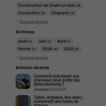
Construction de chalet en bois
(3)
Couverture
Zinguerie
(3)
(3)
Tous les articles
Archives
Août
Juin
Avril
(1)
(1)
(1)
Février
2026
2025
(1)
(4)
(5)
Tous les articles
Articles récents
Comment entretenir ses
chéneaux pour éviter les
débordements ?
03/08/2026
Zinguerie
Tuiles, ardoises, bac acier :
comparatif des types de
toitures