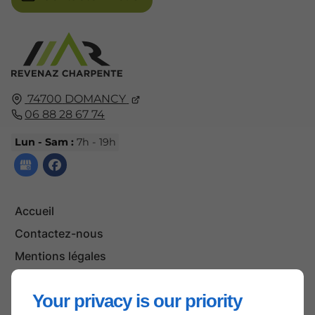
74700
DOMANCY
06 88 28 67 74
Lun - Sam :
7h - 19h
Accueil
Contactez-nous
Mentions légales
Plan du site
Your privacy is our priority