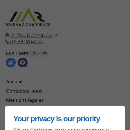
74700
DOMANCY
06 88 28 67 74
Lun - Sam :
7h - 19h
Accueil
Contactez-nous
Mentions légales
Plan du site
Your privacy is our priority