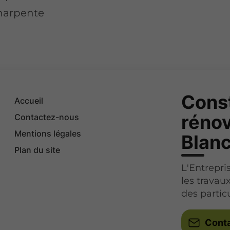
charpente
Const
Accueil
rénov
Contactez-nous
Mentions légales
Blan
Plan du site
L'Entrepr
les travau
des particu
Cont