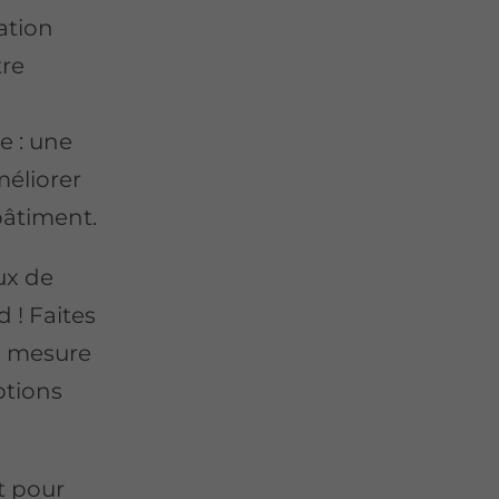
ation
tre
e : une
éliorer
bâtiment.
ux de
 ! Faites
en mesure
ptions
t pour