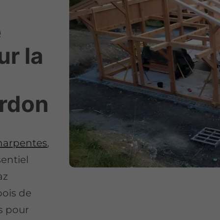
e
ur la
ordon
harpentes
,
entiel
az
bois de
s pour