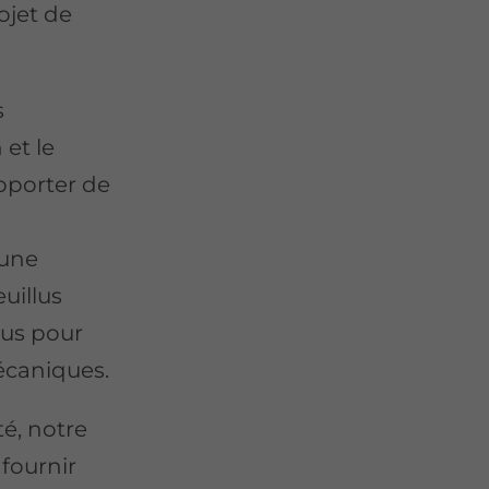
ojet de
s
 et le
upporter de
’une
euillus
nus pour
mécaniques.
té, notre
fournir