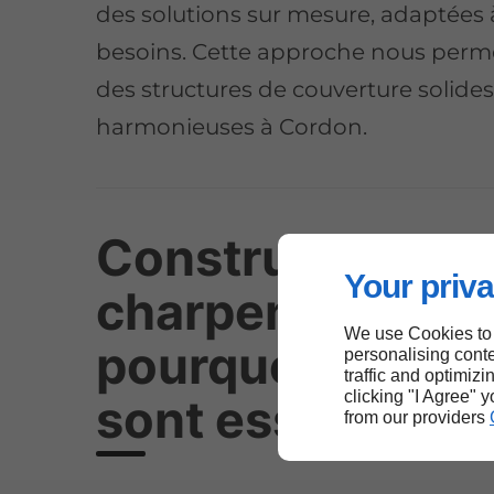
des solutions sur mesure, adaptées 
besoins. Cette approche nous perme
des structures de couverture solides
harmonieuses à Cordon.
Construction de
Your priva
charpente à Cor
We use Cookies to
pourquoi les tra
personalising conte
traffic and optimizi
clicking "I Agree" 
sont essentiels 
from our providers