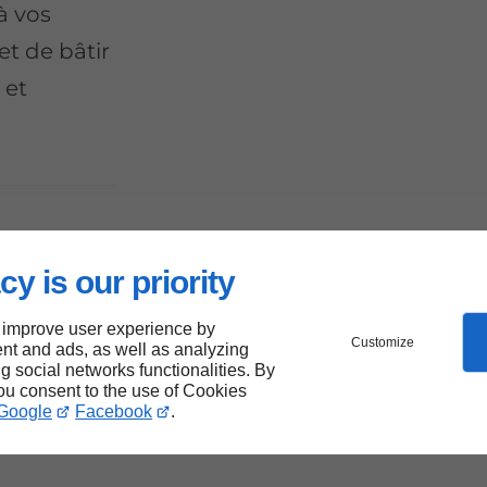
à vos
t de bâtir
 et
cy is our priority
don :
 improve user experience by
vaux
Customize
nt and ads, as well as analyzing
ng social networks functionalities. By
you consent to the use of Cookies
?
Google
Facebook
.