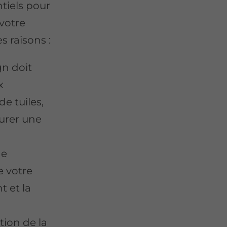
tiels pour
 votre
s raisons :
gn doit
x
de tuiles,
surer une
ne
e votre
t et la
ction de la